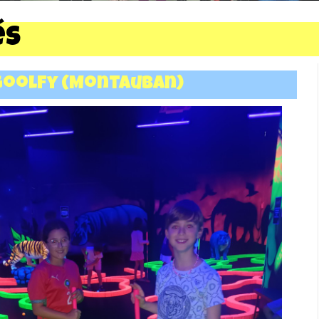
és
Goolfy (montauban)